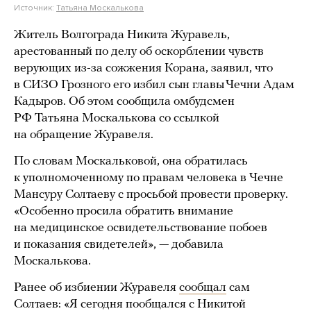
Источник:
Татьяна Москалькова
Житель Волгограда Никита Журавель,
арестованный по делу об оскорблении чувств
верующих из-за сожжения Корана, заявил, что
в СИЗО Грозного его избил сын главы Чечни Адам
Кадыров. Об этом сообщила омбудсмен
РФ Татьяна Москалькова со ссылкой
на обращение Журавеля.
По словам Москальковой, она обратилась
к уполномоченному по правам человека в Чечне
Мансуру Солтаеву с просьбой провести проверку.
«Особенно просила обратить внимание
на медицинское освидетельствование побоев
и показания свидетелей», — добавила
Москалькова.
Ранее об избиении Журавеля
сообщал
сам
Солтаев: «Я сегодня пообщался с Никитой