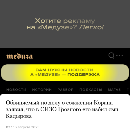
Перейти
к
материалам
НОВОСТИ
ИСТОРИИ
РАЗБОР
ПОДКАСТЫ
МАГАЗ
П
Обвиняемый по делу о сожжении Корана
заявил, что в СИЗО Грозного его избил сын
Кадырова
11:17, 16 августа 2023