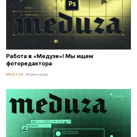
Работа в «Медузе»! Мы ищем
фоторедактора
24 дня назад
МЕДУЗА