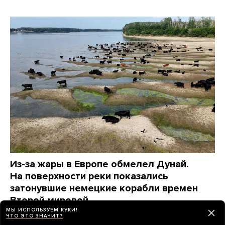
Из-за жары в Европе обмелел Дунай.
На поверхности реки показались
затонувшие немецкие корабли времен
Второй мировой
МЫ ИСПОЛЬЗУЕМ КУКИ!
Фотографии
ЧТО ЭТО ЗНАЧИТ?