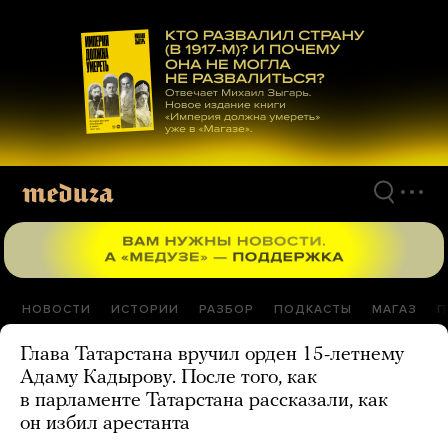
Перейти
к
материалам
НОВОСТИ
ИСТОРИИ
РАЗБОР
ПОДКАСТЫ
МАГАЗ
П
Глава Татарстана вручил орден 15-летнему
Адаму Кадырову. После того, как
в парламенте Татарстана рассказали, как
он избил арестанта