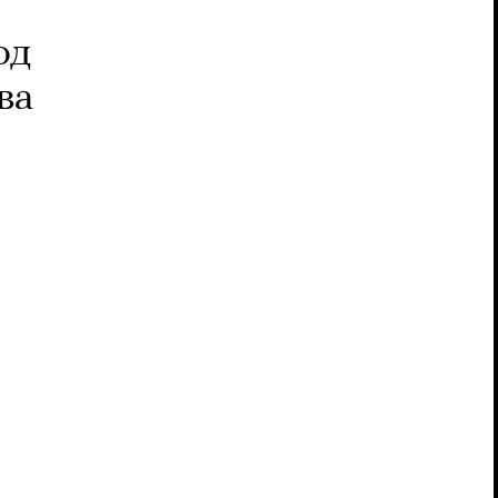
од
ва