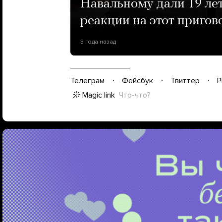
Навальному дали 19 лет
реакции на этот пригов
3 года назад
Телеграм
Фейсбук
Твиттер
P
Magic link
Что-что?