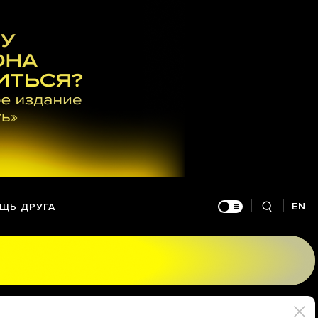
EN
ЩЬ ДРУГА