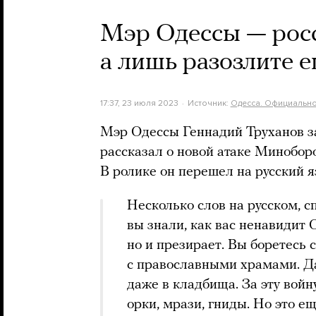
Мэр Одессы — росс
а лишь разозлите 
17:37, 23 июля 2023
Источник:
Одесса. Официальн
Мэр Одессы Геннадий Труханов з
рассказал о новой атаке Миноборо
В ролике он перешел на русский я
Несколько слов на русском, с
вы знали, как вас ненавидит 
но и презирает. Вы боретесь 
с православными храмами. Да
даже в кладбища. За эту войн
орки, мрази, гниды. Но это е