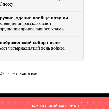
Одессу
оружие, здание вообще вряд ли
телевидении рассказывают
разрушении православного храма
реображенский собор после
ьсот четырнадцатый день войны.
DF
Напишите нам