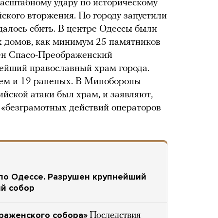
асштабному удару по историческому
йского вторжения. По городу запустили
удалось сбить. В центре Одессы были
 домов, как минимум 25 памятников
шен Спасо-Преображенский
ейший православный храм города.
ем и 19 раненых. В Минобороны
йской атаки был храм, и заявляют,
а «безграмотных действий операторов
 по Одессе. Разрушен крупнейший
й собор
браженского собора»
Последствия