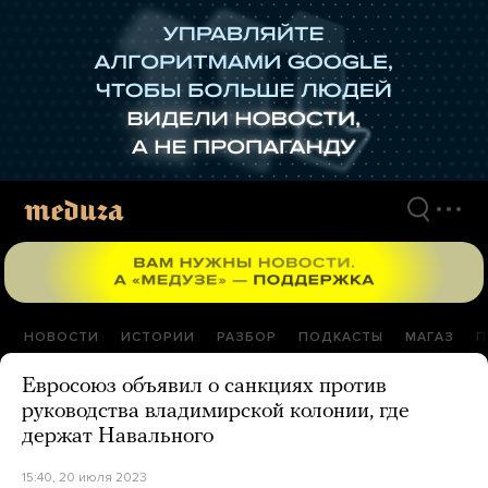
Перейти
к
материалам
НОВОСТИ
ИСТОРИИ
РАЗБОР
ПОДКАСТЫ
МАГАЗ
П
Евросоюз объявил о санкциях против
руководства владимирской колонии, где
держат Навального
15:40, 20 июля 2023