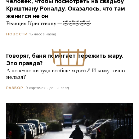
человек, чтобы посмотреть на свадьбу
Криштиану Роналду. Оказалось, что там
женится не он
Реакция Криштиану — 🤣🤣🤣🤣🤣
15 часов назад
НОВОСТИ
Говорят, баня помогает пережить жару.
Это правда?
А полезно ли туда вообще ходить? И кому точно
нельзя?
9 карточек
день назад
РАЗБОР