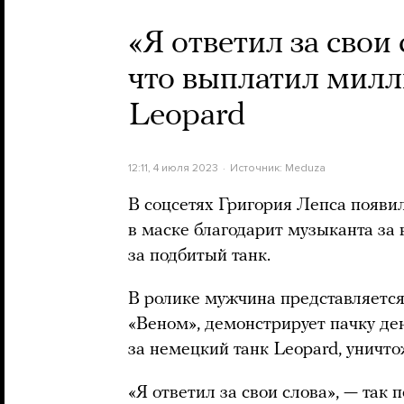
«Я ответил за свои
что выплатил милл
Leopard
12:11, 4 июля 2023
Источник:
Meduza
В соцсетях Григория Лепса появи
в маске благодарит музыканта за
за подбитый танк.
В ролике мужчина представляетс
«Веном», демонстрирует пачку ден
за немецкий танк Leopard, уничто
«Я ответил за свои слова», — так 