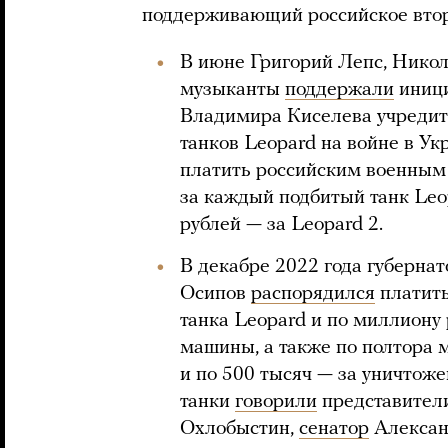
поддерживающий российское втор
В июне Григорий Лепс, Никол
музыканты
поддержали
иници
Владимира Киселева учредит
танков Leopard на войне в У
платить российским военным 
за каждый подбитый танк Leo
рублей — за Leopard 2.
В декабре 2022 года губерна
Осипов
распорядился
платить
танка Leopard и по миллиону
машины, а также по полтора 
и по 500 тысяч — за уничтоже
танки
говорили
представители
Охлобыстин,
сенатор
Алексан