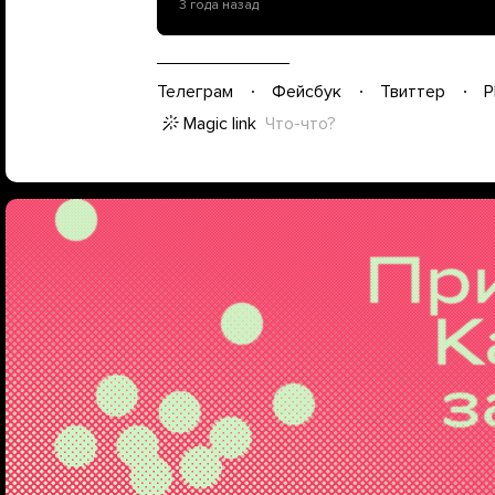
3 года назад
Телеграм
Фейсбук
Твиттер
P
Magic link
Что-что?