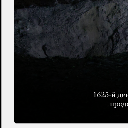
1625-й де
прод