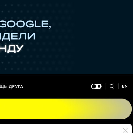
EN
ЩЬ ДРУГА