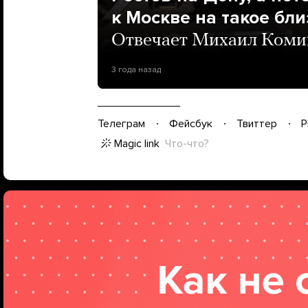
к Москве на такое бли
Отвечает Михаил Комин 
3 года назад
Телеграм
Фейсбук
Твиттер
P
Magic link
Что-что?