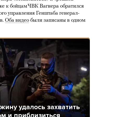
же к бойцам ЧВК Вагнера обратился
го управления Генштаба генерал-
в.
Оба видео
были записаны в одном
ожину удалось захватить
ом и приблизиться