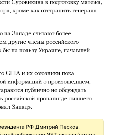
ости Суровикина в подготовку мятежа,
бора, кроме как отстранить генерала
о на Западе считают более
ем другие члены российского
 бы на пользу Украине, начавшей
то США и их союзники пока
ной информаций о произошедшем,
тараются публично не обсуждать
ь российской пропаганде лишнего
овал Запад»
.
резидента РФ Дмитрий Песков,
 этой публикации NYT, сказал (цитата