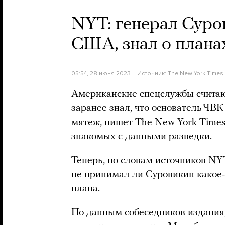
NYT: генерал Суро
США, знал о плана
05:54, 28 июня 2023
Источник:
The New York Times
Американские спецслужбы считаю
заранее знал, что основатель ЧВ
мятеж, пишет The New York Times
знакомых с данными разведки.
Теперь, по словам источников NY
не принимал ли Суровикин какое-л
плана.
По данным собеседников издания, 