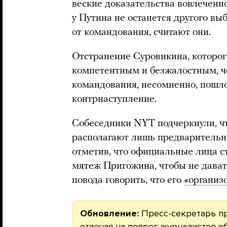
веские доказательства вовлеченн
у Путина не останется другого вы
от командования, считают они.
Отстранение Суровикина, которог
компетентным и безжалостным, ч
командования, несомненно, пошло
контрнаступление.
Собеседники NYT подчеркнули, ч
располагают лишь предваритель
отметив, что официальные лица с
мятеж Пригожина, чтобы не дават
повода говорить, что его
«организ
Обновление:
Пресс-секретарь п
отвечая на вопрос журналистов об