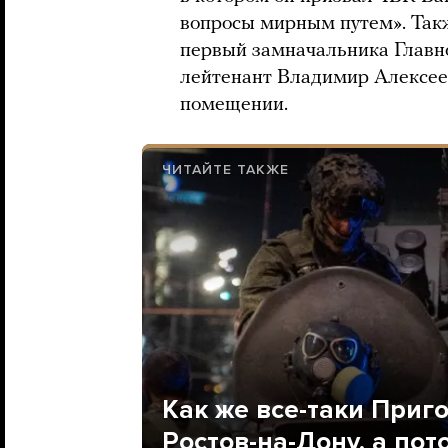
вопросы мирным путем». Так
первый замначальника Главно
лейтенант Владимир Алексее
помещении.
ЧИТАЙТЕ ТАКЖЕ
Как же все-таки Приг
Ростов-на-Дону, а пот