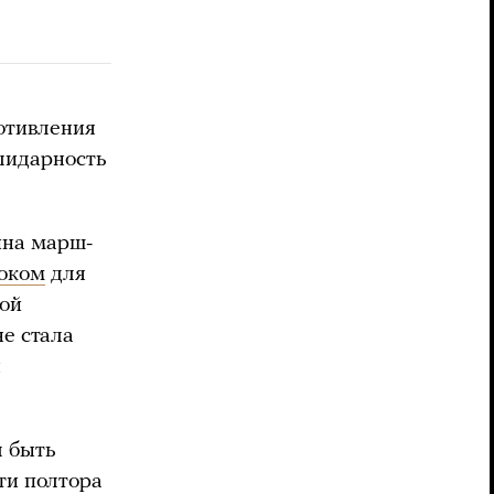
отивления
олидарность
ина марш-
оком
для
ной
не стала
ы
л быть
ти полтора