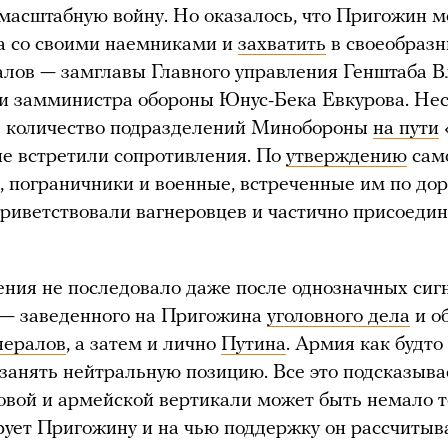
 масштабную войну. Но оказалось, что Пригожин м
а со своими наемниками и
захватить
в своеобразн
алов — замглавы Главного управления Генштаба 
и замминистра обороны Юнус-Бека Евкурова. Не
е количество подразделений Минобороны
на пути
е встретили сопротивления. По
утверждению
сам
 пограничники и военные, встреченные им по дор
приветствовали вагнеровцев и частично присоеди
ния не последовало даже после однозначных сиг
 — заведенного на Пригожина
уголовного дела
и о
нералов
, а затем и лично
Путина
. Армия как будто
занять нейтральную позицию. Все это подсказывае
овой и армейской вертикали может быть немало те
ует Пригожину и на чью поддержку он рассчитыв