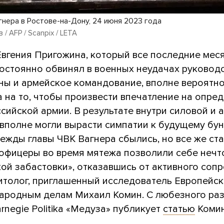
гнера в Ростове-на-Дону, 24 июня 2023 года
/ AFP / Scanpix / LETA
Евгения Пригожина, который все последние мес
остоянно обвинял в военных неудачах руковод
ы и армейское командование, вполне вероятно
а на то, чтобы произвести впечатление на опре
ссийской армии. В результате внутри силовой и
 вполне могли вырасти симпатии к будущему бун
дежды главы ЧВК Вагнера сбылись, но все же ст
 офицеры во время мятежа позволили себе нечт
ой забастовки», отказавшись от активного сопр
итолог, приглашенный исследователь Европейск
ародным делам Михаил Комин. С любезного ра
rnegie Politika «Медуза» публикует
статью
Коми