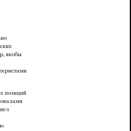
вно
йских
р, якобы
ллеристами
их позиций
ровалами
ешел
ою