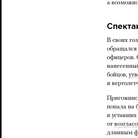
а возможно
Спекта
В своих го
обращался 
офицеров. 
нанесенный
бойцов,
ут
и вертолет
Пригожинск
попала на 
и уставших
от
возгласо
длинным
ф