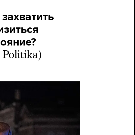
 захватить
изиться
тояние?
olitika)