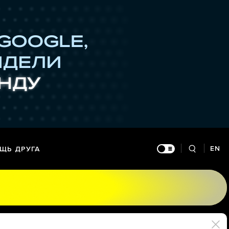
EN
ЩЬ ДРУГА