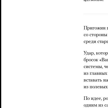
Пригожин п
со стороны
среди стар
Удар, кото
бросок «Ва
системы, ч
из главных
вставать на
из полевых
По идее, р
одним из с