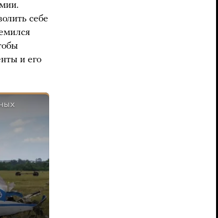
мии.
волить себе
ремился
тобы
нты и его
ННЫХ