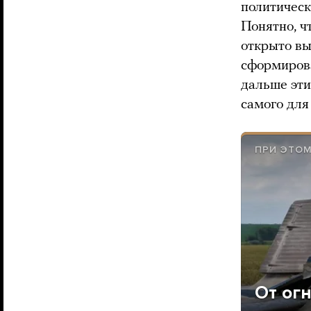
политическ
Понятно, ч
открыто вы
сформирова
дальше эти
самого для
ПРИ ЭТОМ
От ог