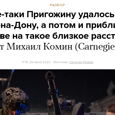
РАЗБОР
е-таки Пригожину удалось
-на-Дону, а потом и прибл
ве на такое близкое расс
т Михаил Комин (Carnegie P
17:19, 26 июня 2023
Источник:
Carnegie Politika