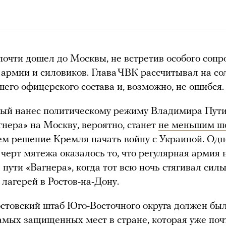
очти дошел до Москвы, не встретив особого сопр
 армии и силовиков. Глава ЧВК рассчитывал на с
шего офицерского состава и, возможно, не ошибся.
рый нанес политическому режиму Владимира Пут
гнера» на Москву, вероятно, станет
не меньшим ш
ем решение Кремля начать войну с Украиной. Од
 черт мятежа оказалось то, что регулярная армия 
 пути «Вагнера», когда тот всю ночь стягивал сил
 лагерей в Ростов-на-Дону.
остовский штаб Юго-Восточного округа должен бы
амых защищенных мест в стране, которая уже поч