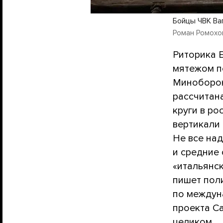
Бойцы ЧВК Ва
Роман Ромохов 
Риторика 
мятежом п
Миноборон
рассчитан
круги в ро
вертикали
Не все на
и средние
«итальянск
пишет пол
по междун
проекта Ca
целиком.