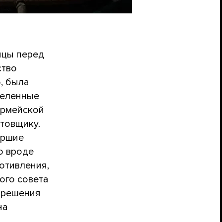
яцы перед
ство
, была
деленные
 армейской
товщику.
аршие
о вроде
отивления,
ого совета
зрешения
на