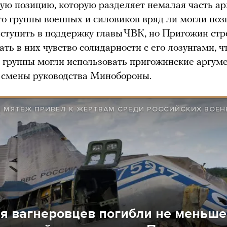
ую позицию, которую разделяет немалая часть ар
то группы военных и силовиков вряд ли могли поз
ступить в поддержку главы ЧВК, но Пригожин ст
ть в них чувство солидарности с его лозунгами, ч
 группы могли использовать пригожинские аргуме
 смены руководства Минобороны.
 МЯТЕЖ ПРИВЕЛ К ЖЕРТВАМ СРЕДИ РОССИЙСКИХ ВОЕ
ня вагнеровцев погибли не меньше