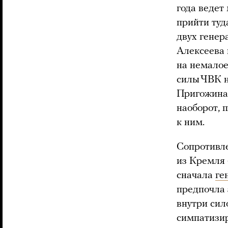
года ведет
прийти туд
двух генер
Алексеева 
на немало
силы ЧВК н
Пригожина,
наоборот, 
к ним.
Сопротивле
из Кремля
сначала
ге
предпочла 
внутри сил
симпатизир