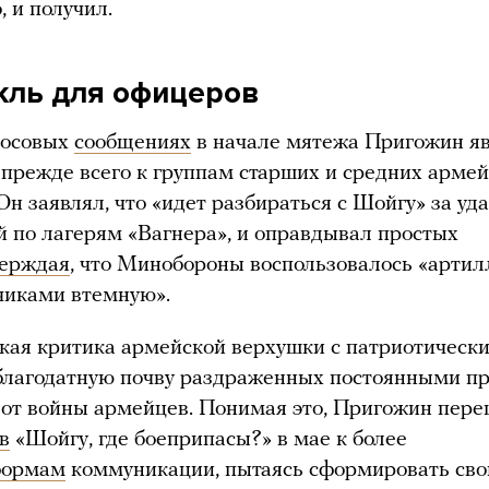
, и получил.
кль для офицеров
лосовых
сообщениях
в начале мятежа Пригожин я
прежде всего к группам старших и средних арме
Он заявлял, что «идет разбираться с Шойгу» за уда
 по лагерям «Вагнера», и оправдывал простых
верждая
, что Минобороны воспользовалось «арти
чиками втемную».
ая критика армейской верхушки с патриотическ
благодатную почву раздраженных постоянными п
 от войны армейцев. Понимая это, Пригожин пер
в
«Шойгу, где боеприпасы?» в мае к более
ормам
коммуникации, пытаясь сформировать св