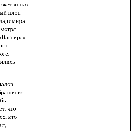
ожет легко
ый плен
Владимира
смотря
«Вагнера»,
ого
оге,
нились
налов
бращения
 бы
т, что
х, кто
ал,