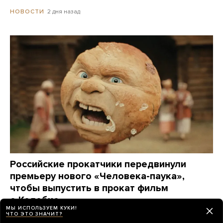
2 дня назад
НОВОСТИ
Российские прокатчики передвинули
премьеру нового «Человека-паука»,
чтобы выпустить в прокат фильм
о Колобке
МЫ ИСПОЛЬЗУЕМ КУКИ!
Зрители обрушили его рейтинг еще до премьеры.
ЧТО ЭТО ЗНАЧИТ?
Озвучивший хлеб Гарик Харламов: «Мне глубоко