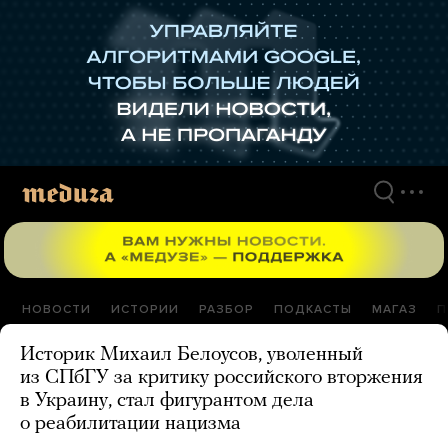
Перейти
к
материалам
НОВОСТИ
ИСТОРИИ
РАЗБОР
ПОДКАСТЫ
МАГАЗ
П
Историк Михаил Белоусов, уволенный
из СПбГУ за критику российского вторжения
в Украину, стал фигурантом дела
о реабилитации нацизма