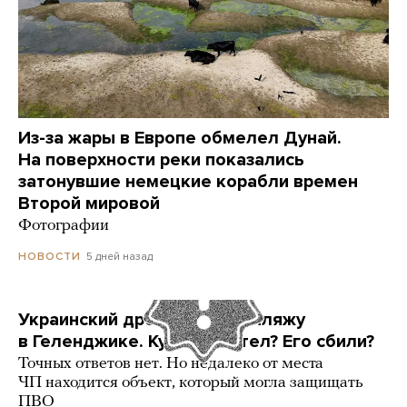
Из-за жары в Европе обмелел Дунай.
На поверхности реки показались
затонувшие немецкие корабли времен
Второй мировой
Фотографии
5 дней назад
НОВОСТИ
Украинский дрон попал по пляжу
в Геленджике. Куда он летел? Его сбили?
Точных ответов нет. Но недалеко от места
ЧП находится объект, который могла защищать
ПВО