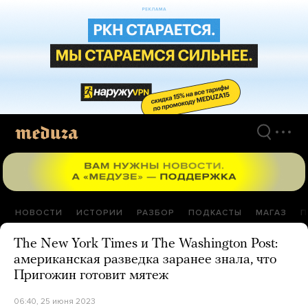
Перейти
к
материалам
НОВОСТИ
ИСТОРИИ
РАЗБОР
ПОДКАСТЫ
МАГАЗ
П
The New York Times и The Washington Post:
американская разведка заранее знала, что
Пригожин готовит мятеж
06:40, 25 июня 2023