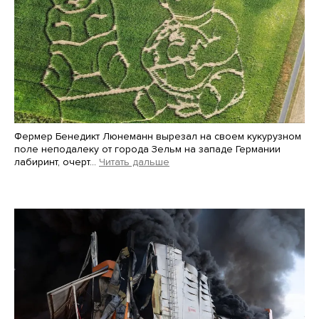
Фермер Бенедикт Люнеманн вырезал на своем кукурузном
поле неподалеку от города Зельм на западе Германии
лабиринт, очерт…
Читать дальше
Martin Meissner / AP / Scanpix / LETA