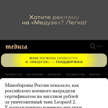
Перейти
к
материалам
НОВОСТИ
ИСТОРИИ
РАЗБОР
ПОДКАСТЫ
МАГАЗ
П
Минобороны России показало, как
российского военного наградили
сертификатом на миллион рублей
за уничтоженный танк Leopard 2.
У награжденного военного нет руки