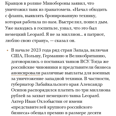
Кравцов в ролике Минобороны заявил, что
уничтожил танк из гранатомета. «Начал обходить
с фланга, выявлять бронированную технику,
которая работала по нам. Выстрелил, пошел дым.
Уже находясь в госпитале, узнал, что это был
немецкий Leopard. Я не за миллион… я патриот,
люблю свою страну», — сказал он.
В начале 2023 года ряд стран Запада, включая
США, Польшу, Германию и Великобританию,
договорились о поставках танков ВСУ. Тогда же
российские чиновники и представители бизнеса
анонсировали
различные выплаты для военных
за уничтожение западной техники. В частности,
губернатор Забайкальского края Александр
Осипов распорядился платить по три миллиона
рублей за захват немецкого танка Leopard.
Актер Иван Охлобыстин от имени
«представителей крупного российского
бизнеса» обещал премию в размере десяти