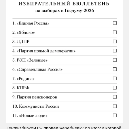
Центризбирком РФ провел жеребьевку, по итогам которой