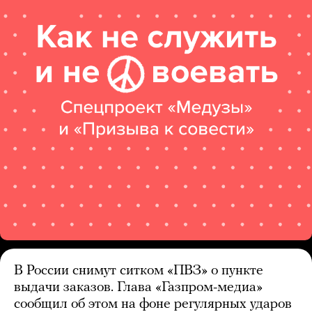
В России снимут ситком «ПВЗ» о пункте
выдачи заказов. Глава «Газпром-медиа»
сообщил об этом на фоне регулярных ударов