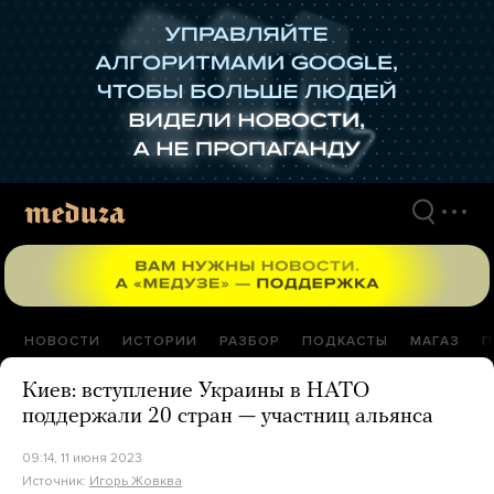
Перейти
к
материалам
НОВОСТИ
ИСТОРИИ
РАЗБОР
ПОДКАСТЫ
МАГАЗ
П
Киев: вступление Украины в НАТО
поддержали 20 стран — участниц альянса
09:14, 11 июня 2023
Источник:
Игорь Жовква