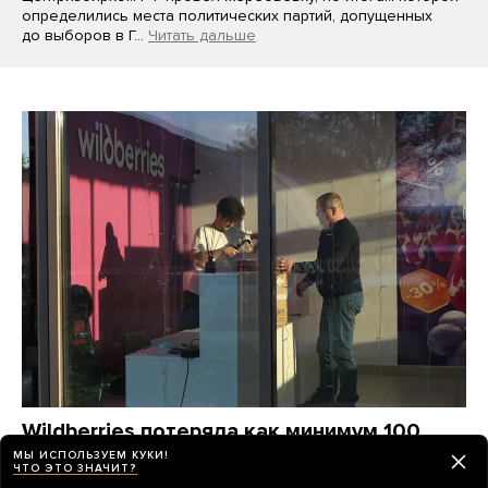
определились места политических партий, допущенных
до выборов в Г…
Читать дальше
Wildberries потеряла как минимум 100
миллиардов рублей от атак украинских
МЫ ИСПОЛЬЗУЕМ КУКИ!
ЧТО ЭТО ЗНАЧИТ?
дронов. Компания станет убыточной