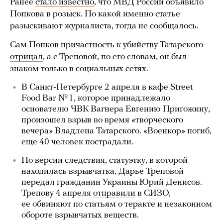
Ранее
стало известно
, что МВД России объявило
Попкова в розыск. По какой именно статье
разыскивают журналиста, тогда не сообщалось.
Сам Попков причастность к убийству Татарского
отрицал
, а с Треповой, по его словам, он был
знаком только в социальных сетях.
В Санкт-Петербурге 2 апреля в кафе Street
Food Bar № 1, которое принадлежало
основателю ЧВК Вагнера Евгению Пригожину,
произошел взрыв во время «творческого
вечера» Владлена Татарского. «Военкор» погиб,
еще 40 человек пострадали.
По версии следствия, статуэтку, в которой
находилась взрывчатка, Дарье Треповой
передал гражданин Украины Юрий Денисов.
Трепову 4 апреля
отправили
в СИЗО,
ее обвиняют по статьям о теракте и незаконном
обороте взрывчатых веществ.