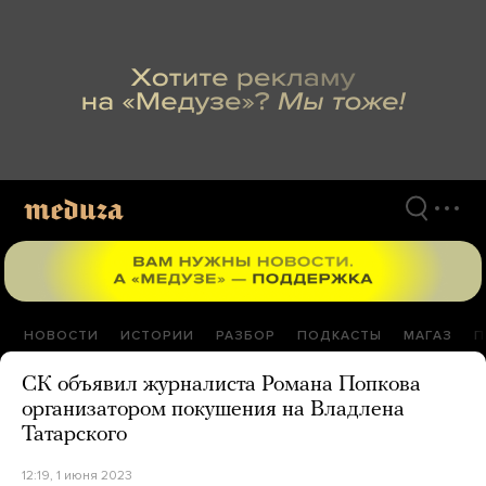
Перейти
к
материалам
НОВОСТИ
ИСТОРИИ
РАЗБОР
ПОДКАСТЫ
МАГАЗ
П
СК объявил журналиста Романа Попкова
организатором покушения на Владлена
Татарского
12:19, 1 июня 2023