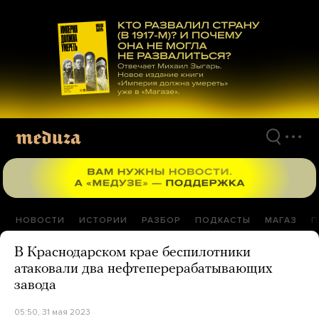
Перейти
к
материалам
НОВОСТИ
ИСТОРИИ
РАЗБОР
ПОДКАСТЫ
МАГАЗ
П
В Краснодарском крае беспилотники
атаковали два нефтеперерабатывающих
завода
05:50, 31 мая 2023