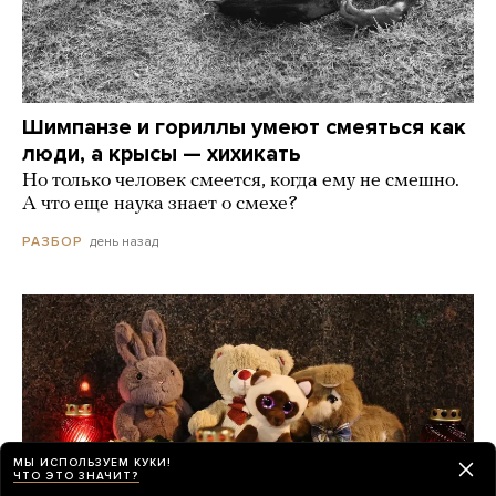
Шимпанзе и гориллы умеют смеяться как
люди, а крысы — хихикать
Но только человек смеется, когда ему не смешно.
А что еще наука знает о смехе?
день назад
РАЗБОР
МЫ ИСПОЛЬЗУЕМ КУКИ!
ЧТО ЭТО ЗНАЧИТ?