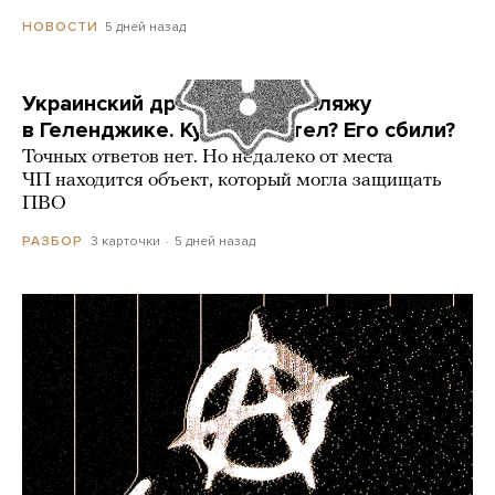
5 дней назад
НОВОСТИ
Украинский дрон попал по пляжу
в Геленджике. Куда он летел? Его сбили?
Точных ответов нет. Но недалеко от места
ЧП находится объект, который могла защищать
ПВО
3 карточки
5 дней назад
РАЗБОР