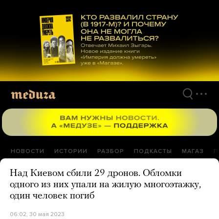
Перейти
к
материалам
НОВОСТИ
ИСТОРИИ
РАЗБОР
ПОДКАСТЫ
МАГАЗ
П
Над Киевом сбили 29 дронов. Обломки
одного из них упали на жилую многоэтажку,
один человек погиб
06:02, 30 мая 2023