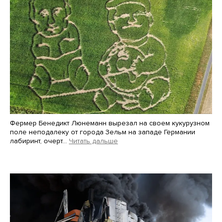
Фермер Бенедикт Люнеманн вырезал на своем кукурузном
поле неподалеку от города Зельм на западе Германии
лабиринт, очерт…
Читать дальше
Martin Meissner / AP / Scanpix / LETA