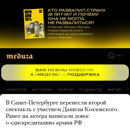
Перейти
к
материалам
НОВОСТИ
ИСТОРИИ
РАЗБОР
ПОДКАСТЫ
МАГАЗ
П
В Санкт-Петербурге перенесли второй
спектакль с участием Данилы Козловского.
Ранее на актера написали донос
о «дискредитации» армии РФ