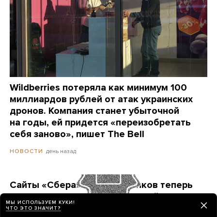
Wildberries потеряла как минимум 100
миллиардов рублей от атак украинских
дронов. Компания станет убыточной
на годы, ей придется «переизобретать
себя заново», пишет The Bell
день назад
НОВОСТИ
Сайты «Сбера» и других банков теперь
можно открыть только в российских
МЫ ИСПОЛЬЗУЕМ КУКИ!
браузерах. Это опасно? И какой браузер
ЧТО ЭТО ЗНАЧИТ?