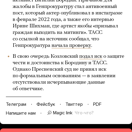
активист Виталий Бородин. Причиной для
жалобы в Генпрокуратуру стал антивоенный
пост, который актер опубликовал в инстаграме
в феврале 2022 года, а также его интервью
Ирине Шихман, где артист якобы «призывал
граждан выходить на митинги». ТАСС
со ссылкой на источник сообщал, что
Генпрокуратура
начала проверку
.
В свою очередь Козловский
подал иск
о защите
чести и достоинства к Бородину и ТАСС.
Однако Пресненский суд не принял иск
по формальным основаниям — в заявлении
отсутствовали исчерпывающие данные
об ответчике.
Телеграм
Фейсбук
Твиттер
PDF
Magic link
Что-что?
Напишите нам