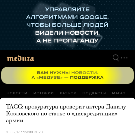
Перейти
к
материалам
НОВОСТИ
ИСТОРИИ
РАЗБОР
ПОДКАСТЫ
МАГАЗ
П
ТАСС: прокуратура проверит актера Данилу
Козловского по статье о «дискредитации»
армии
18:35, 17 апреля 2023