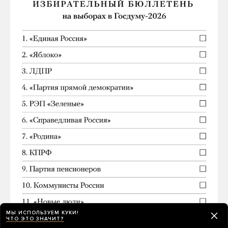
МЫ ИСПОЛЬЗУЕМ КУКИ!
ЧТО ЭТО ЗНАЧИТ?
Центризбирком РФ провел жеребьевку, по итогам которой