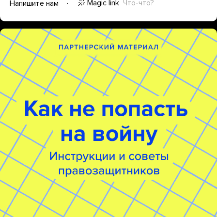
Magic link
Что-что?
Напишите нам