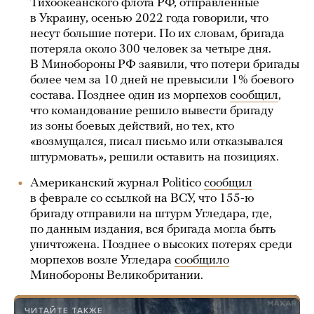
Тихоокеанского флота РФ, отправленные
в Украину, осенью 2022 года говорили, что
несут большие потери. По их словам, бригада
потеряла около 300 человек за четыре дня.
В Минобороны РФ заявили, что потери бригады
более чем за 10 дней не превысили 1% боевого
состава. Позднее один из морпехов
сообщил
,
что командование решило вывести бригаду
из зоны боевых действий, но тех, кто
«возмущался, писал письмо или отказывался
штурмовать», решили оставить на позициях.
Американский журнал Politico
сообщил
в феврале со ссылкой на ВСУ, что 155-ю
бригаду отправили на штурм Угледара, где,
по данным издания, вся бригада могла быть
уничтожена. Позднее о высоких потерях среди
морпехов возле Угледара
сообщило
Минобороны Великобритании.
ЧИТАЙТЕ ТАКЖЕ