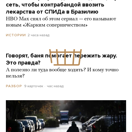
сеть, чтобы контрабандой ввозить
лекарства от СПИДа в Бразилию
HBO Max снял об этом сериал — его называют
новым «Жарким соперничеством»
2 часа назад
ИСТОРИИ
Говорят, баня помогает пережить жару.
Это правда?
А полезно ли туда вообще ходить? И кому точно
нельзя?
9 карточек
час назад
РАЗБОР