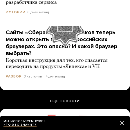
разработчика сервиса
6 дней назад
ИСТОРИИ
Сайты «Сбера» и других банков теперь
можно открыть только в российских
браузерах. Это опасно? И какой браузер
выбрать?
Короткая инструкция для тех, кто опасается
переходить на продукты «Яндекса» и VK
3 карточки
4 дня назад
РАЗБОР
ЕЩЕ НОВОСТИ
В суд подали иск с требованием снять
МЫ ИСПОЛЬЗУЕМ КУКИ!
ЧТО ЭТО ЗНАЧИТ?
«Яблоко» с выборов. А разве это еще