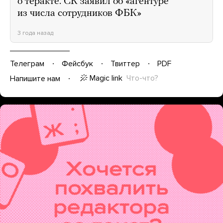
о теракте. СК заявил об «агентуре
из числа сотрудников ФБК»
3 года назад
Телеграм
Фейсбук
Твиттер
PDF
Magic link
Что-что?
Напишите нам