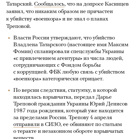
Татарский.
Сообщалось
, что на допросе Касинцев
заявил, что никаким образом не причастен
к убийству «военкора» и не знал о планах
Треповой.
Власти России утверждают, что убийство
Владлена Татарского (настоящее имя Максим
Фомин) спланировали спецслужбы Украины
«с привлечением агентуры» из числа людей,
сотрудничающих с Фондом борьбы
с коррупцией. ФБК любую связь с убийством
«военкора» категорически отрицает.
По версии следствия, статуэтку, в которой
находилась взрывчатка, передал Дарье
Треповой гражданин Украины Юрий Денисов
1987 года рождения, который уже находится
за пределами России. Трепову 4 апреля
отправили
в СИЗО, ее обвиняют по статьям
о теракте и незаконном обороте взрывчатых
веществ.