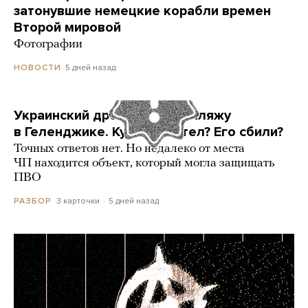
затонувшие немецкие корабли времен
Второй мировой
Фотографии
5 дней назад
НОВОСТИ
Украинский дрон попал по пляжу
в Геленджике. Куда он летел? Его сбили?
Точных ответов нет. Но недалеко от места
ЧП находится объект, который могла защищать
ПВО
3 карточки
5 дней назад
РАЗБОР