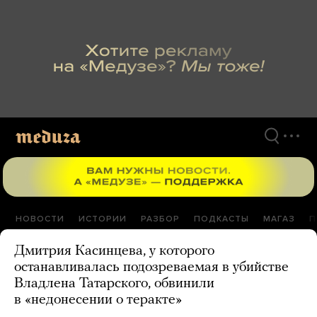
Перейти
к
материалам
НОВОСТИ
ИСТОРИИ
РАЗБОР
ПОДКАСТЫ
МАГАЗ
П
Дмитрия Касинцева, у которого
останавливалась подозреваемая в убийстве
Владлена Татарского, обвинили
в «недонесении о теракте»