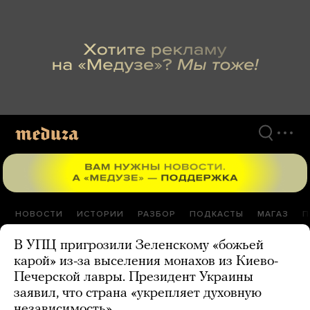
Перейти
к
материалам
НОВОСТИ
ИСТОРИИ
РАЗБОР
ПОДКАСТЫ
МАГАЗ
П
В УПЦ пригрозили Зеленскому «божьей
карой» из-за выселения монахов из Киево-
Печерской лавры. Президент Украины
заявил, что страна «укрепляет духовную
независимость»