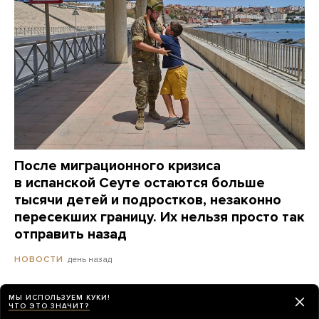
После миграционного кризиса
в испанской Сеуте остаются больше
тысячи детей и подростков, незаконно
пересекших границу. Их нельзя просто так
отправить назад
день назад
НОВОСТИ
МЫ ИСПОЛЬЗУЕМ КУКИ!
Bloomberg: Путин начал давить
ЧТО ЭТО ЗНАЧИТ?
на Набиуллину из-за ключевой ставки