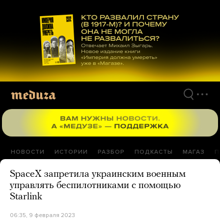
Перейти
к
материалам
НОВОСТИ
ИСТОРИИ
РАЗБОР
ПОДКАСТЫ
МАГАЗ
П
SpaceX запретила украинским военным
управлять беспилотниками с помощью
Starlink
06:35, 9 февраля 2023