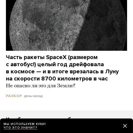
Часть ракеты SpaceX (размером
с автобус!) целый год дрейфовала
в космосе — и в итоге врезалась в Луну
на скорости 8700 километров в час
Не опасно ли это для Земли?
день назад
РАЗБОР
Как будет выглядеть бюллетень
МЫ ИСПОЛЬЗУЕМ КУКИ!
на выборах в Госдуму 2026 года
ЧТО ЭТО ЗНАЧИТ?