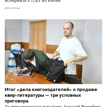
аспиранта РУДН из Китая
день назад
Итог «дела книгоиздателей» о продаже
квир-литературы — три условных
приговора
За этим процессом мог стоять Аркадий Ротенберг,