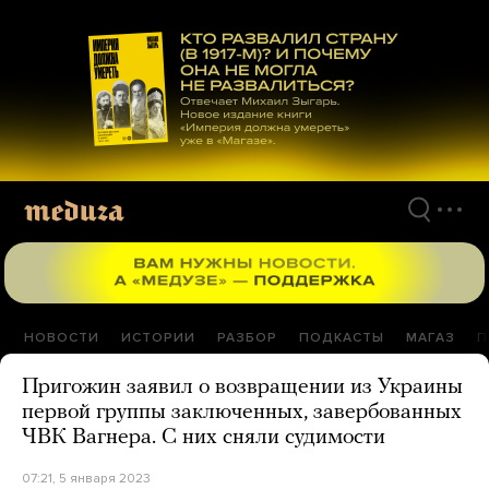
Перейти
к
материалам
НОВОСТИ
ИСТОРИИ
РАЗБОР
ПОДКАСТЫ
МАГАЗ
П
Пригожин заявил о возвращении из Украины
первой группы заключенных, завербованных
ЧВК Вагнера. С них сняли судимости
07:21, 5 января 2023