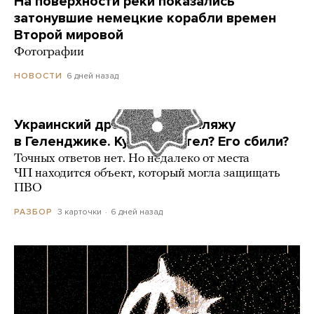
На поверхности реки показались
затонувшие немецкие корабли времен
Второй мировой
Фотографии
6 дней назад
НОВОСТИ
Украинский дрон попал по пляжу
в Геленджике. Куда он летел? Его сбили?
Точных ответов нет. Но недалеко от места
ЧП находится объект, который могла защищать
ПВО
3 карточки
6 дней назад
РАЗБОР