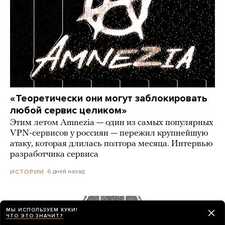
«Теоретически они могут заблокировать
любой сервис целиком»
Этим летом Amnezia — один из самых популярных
VPN-сервисов у россиян — пережил крупнейшую
атаку, которая длилась полтора месяца. Интервью
разработчика сервиса
6 дней назад
ИСТОРИИ
Сайты «Сбера» и других банков теперь
МЫ ИСПОЛЬЗУЕМ КУКИ!
ЧТО ЭТО ЗНАЧИТ?
можно открыть только в российских