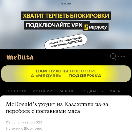
Перейти
к
материалам
НОВОСТИ
ИСТОРИИ
РАЗБОР
ПОДКАСТЫ
МАГАЗ
П
McDonaldʼs уходит из Казахстана из-за
перебоев с поставками мяса
09:55, 5 января 2023
Источник:
Bloomberg