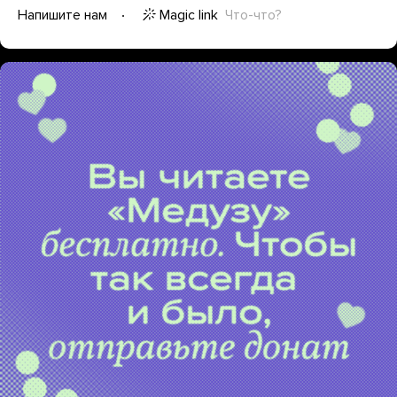
Magic link
Что-что?
Напишите нам