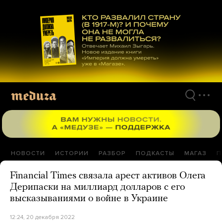
Перейти
к
материалам
НОВОСТИ
ИСТОРИИ
РАЗБОР
ПОДКАСТЫ
МАГАЗ
П
Financial Times связала арест активов Олега
Дерипаски на миллиард долларов с его
высказываниями о войне в Украине
12:24, 20 декабря 2022