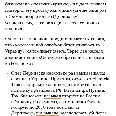
бизнесмена «смягчить критику» и в дальнейшем
повторил эту просьбу как минимум еще один раз.
«Кремль попросил его (Дерипаску)
успокоиться», — заявил один из собеседников
издания.
Однако в конце июня предприниматель
заявил
,
что «колоссальной ошибкой будет уничтожить
Украину», напоминает газета. Через две недели
администрация «Сириуса» обратилась с исками
к «РогСибАл».
Олег Дерипаска несколько раз высказывался
о войне в Украине. При этом, отмечает Financial
Times, напрямую он никогда не критиковал
политику президента РФ Владимира Путина.
Так, бизнесмен
называл
вторжение России
в Украину «безумием», а компания «Русал»,
которую до 2018 года возглавлял
Дерипаска,
призывала
расследовать убийства