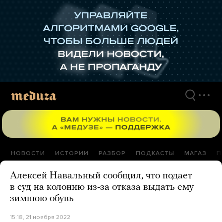
Перейти
к
материалам
НОВОСТИ
ИСТОРИИ
РАЗБОР
ПОДКАСТЫ
МАГАЗ
П
Алексей Навальный сообщил, что подает
в суд на колонию из-за отказа выдать ему
зимнюю обувь
15:18, 21 ноября 2022