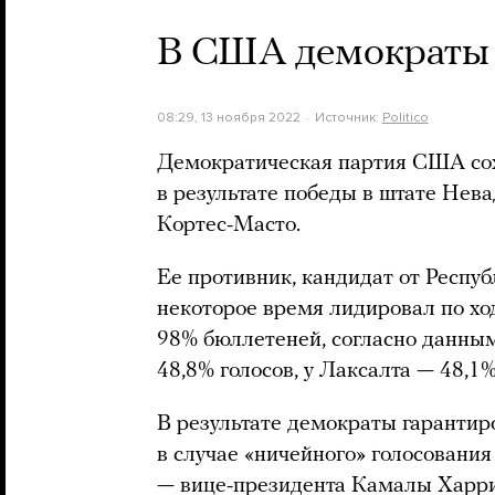
В США демократы с
08:29, 13 ноября 2022
Источник:
Politico
Демократическая партия США сох
в результате победы в штате Нев
Кортес-Масто.
Ее противник, кандидат от Респу
некоторое время лидировал по ход
98% бюллетеней, согласно данным 
48,8% голосов, у Лаксалта — 48,1%
В результате демократы гарантиро
в случае «ничейного» голосования
— вице-президента Камалы Харрис