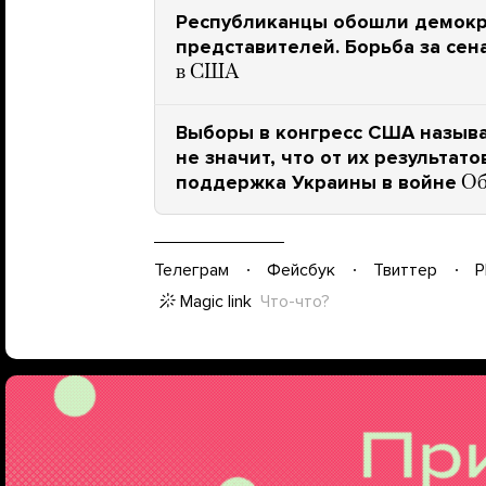
Республиканцы обошли демокра
представителей. Борьба за се
в США
Выборы в конгресс США называ
не значит, что от их результат
поддержка Украины в войне
Об
Телеграм
Фейсбук
Твиттер
P
Magic link
Что-что?