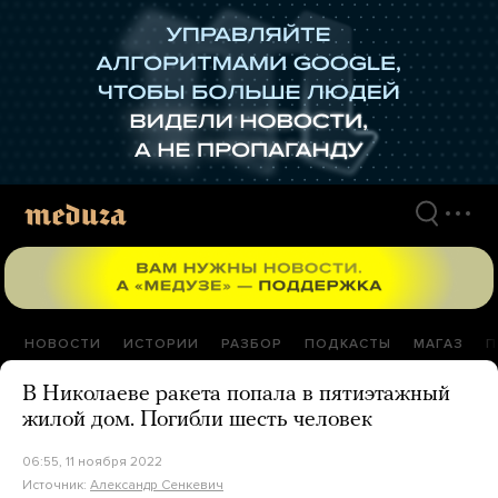
Перейти
к
материалам
НОВОСТИ
ИСТОРИИ
РАЗБОР
ПОДКАСТЫ
МАГАЗ
П
В Николаеве ракета попала в пятиэтажный
жилой дом. Погибли шесть человек
06:55, 11 ноября 2022
Источник:
Александр Сенкевич