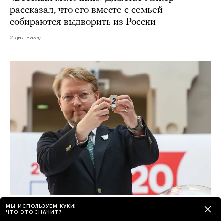
рассказал, что его вместе с семьей
собираются выдворить из России
2 дня назад
«Яблоко» допустили на выборы, и тут
МЫ ИСПОЛЬЗУЕМ КУКИ!
ЧТО ЭТО ЗНАЧИТ?
началось