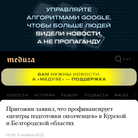
Перейти
к
материалам
НОВОСТИ
ИСТОРИИ
РАЗБОР
ПОДКАСТЫ
МАГАЗ
П
Пригожин заявил, что профинансирует
«центры подготовки ополченцев» в Курской
и Белгородской областях
12:09, 6 ноября 2022