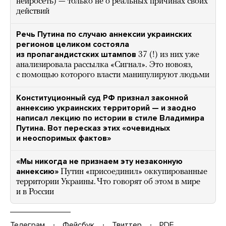
нейросеть) — только не о реальных причинах своих
действий
Речь Путина по случаю аннексии украинских
регионов целиком состояла
из пропагандистских штампов
37 (!) из них уже
анализировала рассылка «Сигнал». Это новояз,
с помощью которого власти манипулируют людьми
Конституционный суд РФ признал законной
аннексию украинских территорий — и заодно
написал лекцию по истории в стиле Владимира
Путина. Вот пересказ этих «очевидных
и неоспоримых фактов»
«Мы никогда не признаем эту незаконную
аннексию»
Путин «присоединил» оккупированные
территории Украины. Что говорят об этом в мире
и в России
Телеграм
Фейсбук
Твиттер
PDF