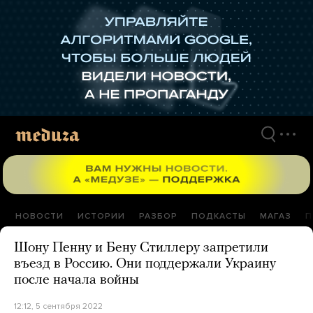
Перейти
к
материалам
НОВОСТИ
ИСТОРИИ
РАЗБОР
ПОДКАСТЫ
МАГАЗ
П
Шону Пенну и Бену Стиллеру запретили
въезд в Россию. Они поддержали Украину
после начала войны
12:12, 5 сентября 2022