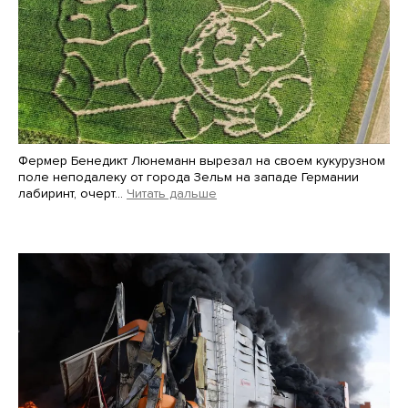
Фермер Бенедикт Люнеманн вырезал на своем кукурузном
поле неподалеку от города Зельм на западе Германии
лабиринт, очерт…
Читать дальше
Martin Meissner / AP / Scanpix / LETA