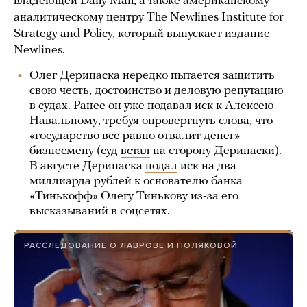
владеющей Daily Mail, а также американскому
аналитическому центру The Newlines Institute for
Strategy and Policy, который выпускает издание
Newlines.
Олег Дерипаска нередко пытается защитить
свою честь, достоинство и деловую репутацию
в судах. Ранее он уже подавал иск к Алексею
Навальному, требуя опровергнуть слова, что
«государство все равно отвалит денег»
бизнесмену (суд
встал
на сторону Дерипаски).
В августе Дерипаска
подал
иск на два
миллиарда рублей к основателю банка
«Тинькофф» Олегу Тинькову из-за его
высказываний в соцсетях.
РАССЛЕДОВАНИЕ О ЛАВРОВЕ И ПОЛЯКОВОЙ