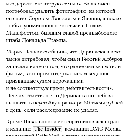
и содержит его вторую семью». Бизнесмен
потребовал удалить фотографию, на которой
он снят c Сергеем Лавровым в Японии, а также
любые упоминания о его связи с Полом
Манафортом, бывшим главой предвыборного
штаба Дональда Трампа.
Мария Певчих
сообщила
, что Дерипаска в иске
также потребовал, чтобы она и Георгий Албуров
записали видео о том, что ранее они выпустили
фильм, в котором содержались «сведения,
признанные судом порочащими
и не соответствующими действительности».
Певчих отметила, что Дерипаска потребовал
выплатить неустойку в размере 50 тысяч рублей
в день, если расследование не удалят.
Кроме Навального и его соратников иск подан
к изданию
The Insider
, компании DMG Media,