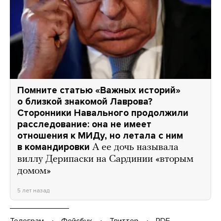
Помните статью «Важных историй»
о близкой знакомой Лаврова?
Сторонники Навального продолжили
расследование: она не имеет
отношения к МИДу, но летала с ним
в командировки
А ее дочь называла
виллу Дерипаски на Сардинии «вторым
домом»
5 лет назад
Телеграм
Фейсбук
Твиттер
PDF