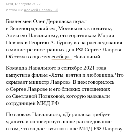
13:41, 17 августа 2022
Источник:
Алексей Навальный
Бизнесмен Олег Дерипаска подал
в Зеленоградский суд Москвы иск к политику
Алексею Навальному, его соратникам Марии
Певчих и Георгию Албурову из-за расследования
о министре иностранных дел РФ Сергее Лаврове.
Об этом в соцсетях
сообщил
Навальный.
Команда Навального в сентябре 2021 года
выпустила фильм «Яхты, взятки и любовница. Что
скрывает министр Лавров». В нем говорилось
о Сергее Лаврове и его близких отношениях
со Светланой Поляковой, которую называли
сотрудницей МИД РФ.
По словам Навального, «Дерипаска требует
удалить и опровергнуть наше расследование
о том, что он дает взятки главе МИД РФ Лаврову