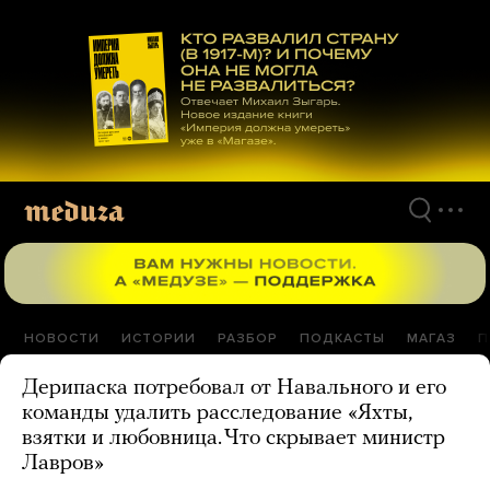
Перейти
к
материалам
НОВОСТИ
ИСТОРИИ
РАЗБОР
ПОДКАСТЫ
МАГАЗ
П
Дерипаска потребовал от Навального и его
команды удалить расследование «Яхты,
взятки и любовница. Что скрывает министр
Лавров»