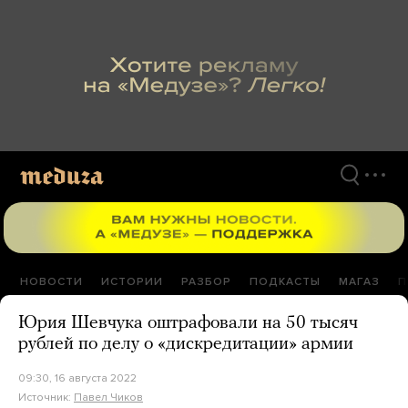
Перейти
к
материалам
НОВОСТИ
ИСТОРИИ
РАЗБОР
ПОДКАСТЫ
МАГАЗ
П
Юрия Шевчука оштрафовали на 50 тысяч
рублей по делу о «дискредитации» армии
09:30, 16 августа 2022
Источник:
Павел Чиков