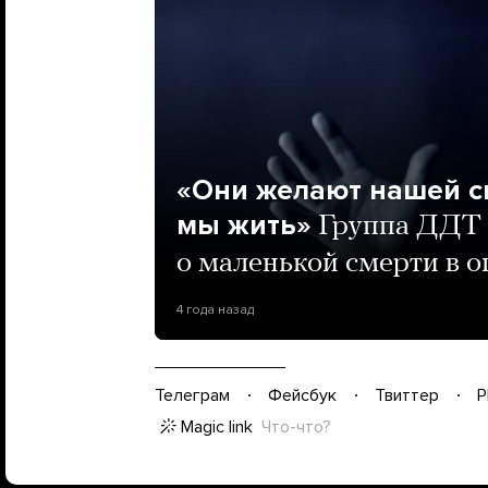
«Они желают нашей с
мы жить»
Группа ДДТ 
о маленькой смерти в 
4 года назад
Телеграм
Фейсбук
Твиттер
P
Magic link
Что-что?