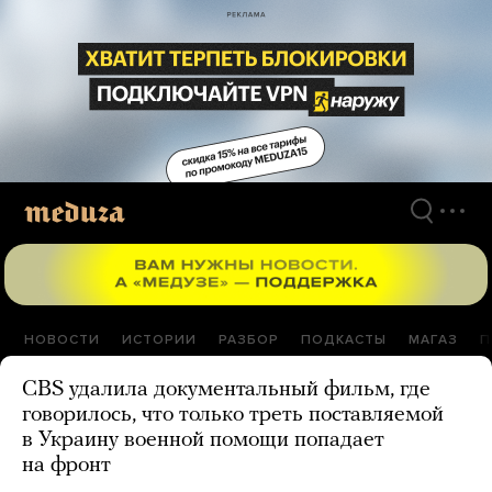
Перейти
к
материалам
НОВОСТИ
ИСТОРИИ
РАЗБОР
ПОДКАСТЫ
МАГАЗ
П
CBS удалила документальный фильм, где
говорилось, что только треть поставляемой
в Украину военной помощи попадает
на фронт