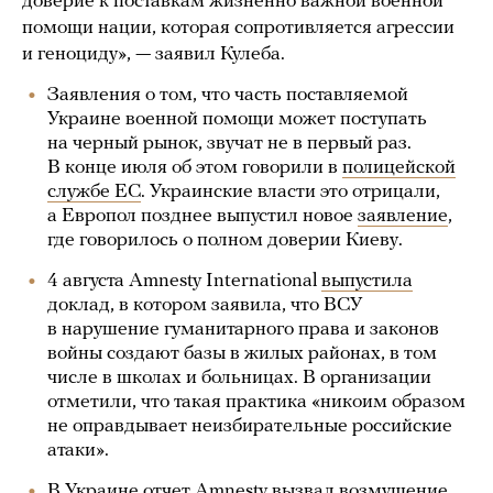
доверие к поставкам жизненно важной военной
помощи нации, которая сопротивляется агрессии
и геноциду», — заявил Кулеба.
Заявления о том, что часть поставляемой
Украине военной помощи может поступать
на черный рынок, звучат не в первый раз.
В конце июля об этом говорили в
полицейской
службе ЕС
. Украинские власти это отрицали,
а Европол позднее выпустил новое
заявление
,
где говорилось о полном доверии Киеву.
4 августа Amnesty International
выпустила
доклад, в котором заявила, что ВСУ
в нарушение гуманитарного права и законов
войны создают базы в жилых районах, в том
числе в школах и больницах. В организации
отметили, что такая практика «никоим образом
не оправдывает неизбирательные российские
атаки».
В Украине отчет Amnesty вызвал возмущение