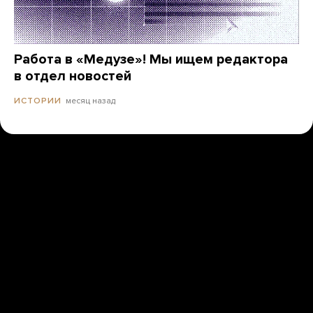
Работа в «Медузе»! Мы ищем редактора
в отдел новостей
месяц назад
ИСТОРИИ