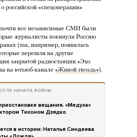
 о российской «спецоперации»
и почти все независимые СМИ были
орые журналисты покинули Россию
транах (так, например, появилась
екоторые перешли на другие
ция закрытой радиостанции «Эхо
мы на ютьюб-канале
«Живой гвоздь»
).
ПОСЛЕ НАЧАЛА ВОЙНЫ
приостановке вещания. «Медуза»
актором Тихоном Дзядко
ется в истории: Наталья Синдеева
оты «Дождя»