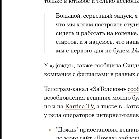
только в ютьюбе и только нескольк
Большой, серьезный запуск, я
что мы хотим построить студи
сидеть и работать на коленке.
стартов, и я надеюсь, что наш
мы с первого дня не будем 24/
У «Дождя», также сообщила Синде
компания с филиалами в разных с
Телеграм-канал «ЗаТелеком»
соо
возобновления вещания можно буд
но и на
Kartina.TV
, а также в Лат
у ряда операторов интернет-теле
"Дождь" приостановил вещание
до этого сайт «Дождя» заблок