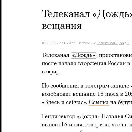
Телеканал «Дождь»
вещания
10:25, 18 июля 2022
Источник:
Телеканал "Дождь"
Телеканал
«Дождь»
, приостанов
после начала вторжения России в
в эфир.
Из сообщения в телеграм-канале 
возобновит вещание 18 июля в 2
«Здесь и сейчас».
Ссылка
на буду
Гендиректор «Дождя» Наталья С
вышло 16 июля, говорила, что на 