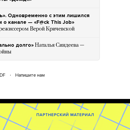
ь». Одновременно с этим лишился
о канале — «F@ck This Job»
о режиссером Верой Кричевской
ально долго»
Наталья Синдеева —
войны
DF
Напишите нам