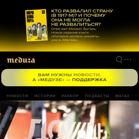
Перейти
к
материалам
НОВОСТИ
ИСТОРИИ
РАЗБОР
ПОДКАСТЫ
МАГАЗ
П