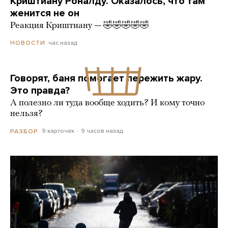
Криштиану Роналду. Оказалось, что там
женится не он
Реакция Криштиану — 🤣🤣🤣🤣🤣
час назад
НОВОСТИ
Говорят, баня помогает пережить жару.
Это правда?
А полезно ли туда вообще ходить? И кому точно
нельзя?
9 карточек
9 часов назад
РАЗБОР