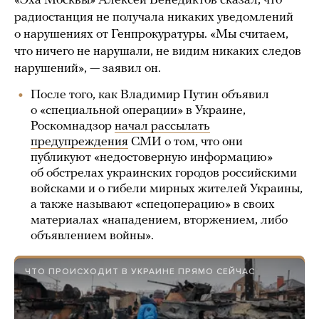
«Эха Москвы» Алексей Венедиктов сказал, что
радиостанция не получала никаких уведомлений
о нарушениях от Генпрокуратуры. «Мы считаем,
что ничего не нарушали, не видим никаких следов
нарушений», — заявил он.
После того, как Владимир Путин объявил
о «специальной операции» в Украине,
Роскомнадзор
начал рассылать
предупреждения
СМИ о том, что они
публикуют «недостоверную информацию»
об обстрелах украинских городов российскими
войсками и о гибели мирных жителей Украины,
а также называют «спецоперацию» в своих
материалах «нападением, вторжением, либо
объявлением войны».
ЧТО ПРОИСХОДИТ В УКРАИНЕ ПРЯМО СЕЙЧАС