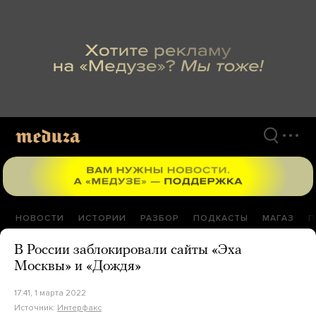
Перейти
к
материалам
НОВОСТИ
ИСТОРИИ
РАЗБОР
ПОДКАСТЫ
МАГАЗ
П
В России заблокировали сайты «Эха
Москвы» и «Дождя»
17:41, 1 марта 2022
Источник:
Интерфакс