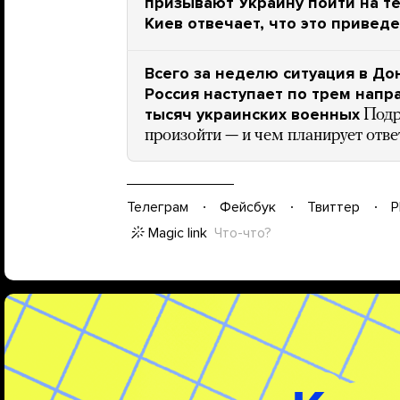
призывают Украину пойти на т
Киев отвечает, что это привед
Всего за неделю ситуация в До
Россия наступает по трем напр
тысяч украинских военных
Подр
произойти — и чем планирует отве
Телеграм
Фейсбук
Твиттер
P
Magic link
Что-что?