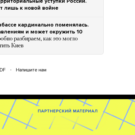
ерриториальные уступки России.
ет лишь к новой войне
нбассе кардинально поменялась.
авлениям и может окружить 10
обно разбираем, как это могло
тить Киев
DF
Напишите нам