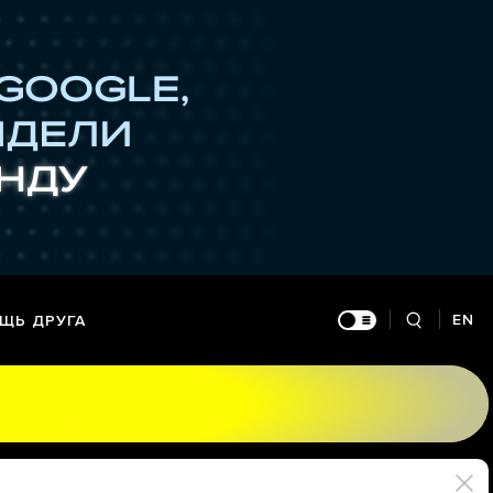
EN
ЩЬ ДРУГА