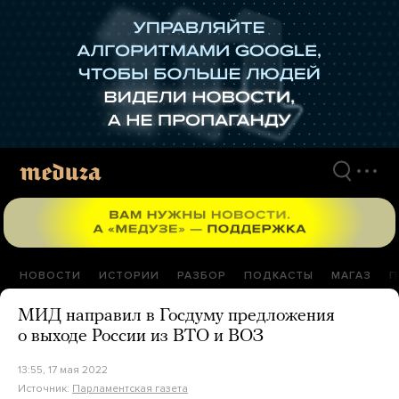
Перейти
к
материалам
НОВОСТИ
ИСТОРИИ
РАЗБОР
ПОДКАСТЫ
МАГАЗ
П
МИД направил в Госдуму предложения
о выходе России из ВТО и ВОЗ
13:55, 17 мая 2022
Источник:
Парламентская газета