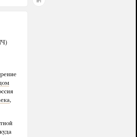
ПЧ)
трение
дом
оссия
века
,
итной
 куда