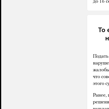
до 16 с
То 
н
Подать 
наруше
жалобы
что со
этого с
Ранее,
решени
выплач