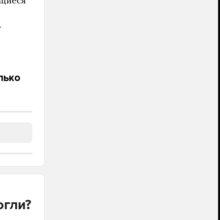
ащиеся
т
лько
огли?