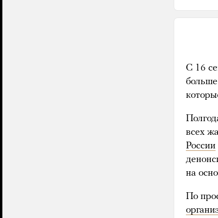
С 16 с
больше
которы
Полгод
всех ж
России
денонс
на осн
По про
органи