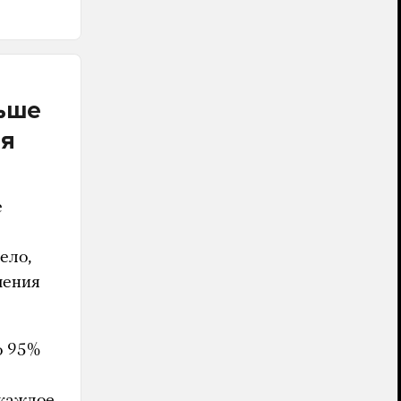
льше
ия
е
е
ело,
шения
о 95%
 каждое