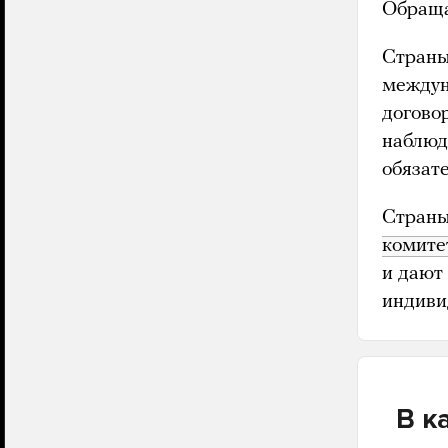
Обраща
Страны
междун
догово
наблюд
обязате
Страны
комите
и дают
индиви
В к