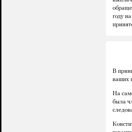
обраще
году н
принят
В прин
ваших п
На сам
была ч
следов
Консти