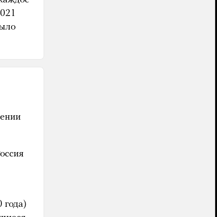
2021
было
шении
Россия
 года)