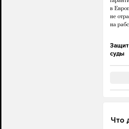
гарант
в Евро
не отр
на рабс
Защит
суды
Что 