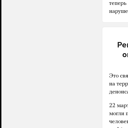
теперь
наруше
Ре
о
Это св
на тер
денонс
22 мар
могли 
челове