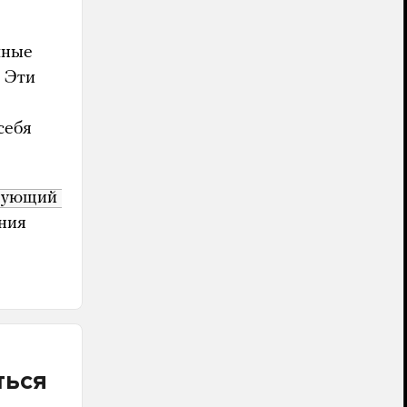
чные
 Эти
е
себя
вующий 
ания
ться