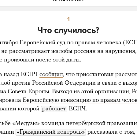
1
Что случилось?
ентября Европейский суд по правам человека (ЕС
 не рассматривает жалобы россиян на нарушения,
е произошли после этой даты.
а назад ЕСПЧ
сообщил
, что приостановил рассмо
алоб против Российской Федерации в связи с
выхо
из Совета Европы. Выходя из этой организации, Р
ировала
Европейскую конвенцию по правам чело
овании которой
работает
ЕСПЧ.
сьбе «Медузы» команда петербургской правозащ
зации
«Гражданский контроль»
рассказала о том,