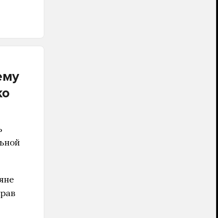
ему
ко
ь
льной
ияне
прав