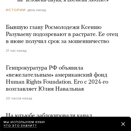
***** на Человека-паука, я Бэтмена люблю!»
день назад
ИСТОРИИ
Бывшую главу Росмолодежи Ксению
Разуваеву подозревают в растрате. Ее отец
в июне получил срок за мошенничество
21 час назад
Генпрокуратура РФ объявила
«нежелательным» американский фонд
Human Rights Foundation. Его с 2024-го
возглавляет Юлия Навальная
20 часов назад
На ютьюбе заблокировали канал
националистического объединения «Русская
МЫ ИСПОЛЬЗУЕМ КУКИ!
ЧТО ЭТО ЗНАЧИТ?
община»