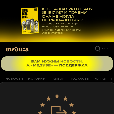
Перейти
к
материалам
НОВОСТИ
ИСТОРИИ
РАЗБОР
ПОДКАСТЫ
МАГАЗ
П