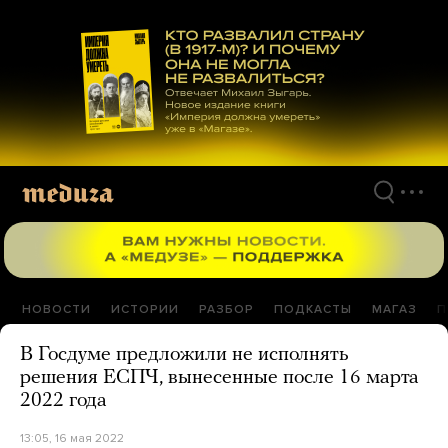
Перейти
к
материалам
НОВОСТИ
ИСТОРИИ
РАЗБОР
ПОДКАСТЫ
МАГАЗ
П
В Госдуме предложили не исполнять
решения ЕСПЧ, вынесенные после 16 марта
2022 года
13:05, 16 мая 2022