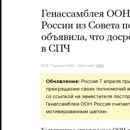
Генассамблея ООН 
России из Совета п
объявила, что дос
в СПЧ
16:15, 7 апреля 2022
Источник:
CNN
Обновление:
Россия 7 апреля пр
прекращении своих полномочий 
со ссылкой на заместителя пост
Генассамблеи ООН Россия считае
мотивированным шагом».