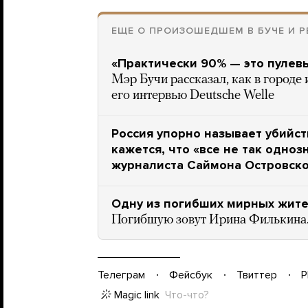
ЕЩЕ О ПРОИЗОШЕДШЕМ В БУЧЕ И 
«Практически 90% — это пулев
Мэр Бучи рассказал, как в городе
его интервью Deutsche Welle
Россия упорно называет убийств
кажется, что «все не так одноз
журналиста Саймона Островск
Одну из погибших мирных жите
Погибшую зовут Ирина Филькина.
Телеграм
Фейсбук
Твиттер
P
Magic link
Что-что?