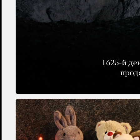
1625-й де
прод