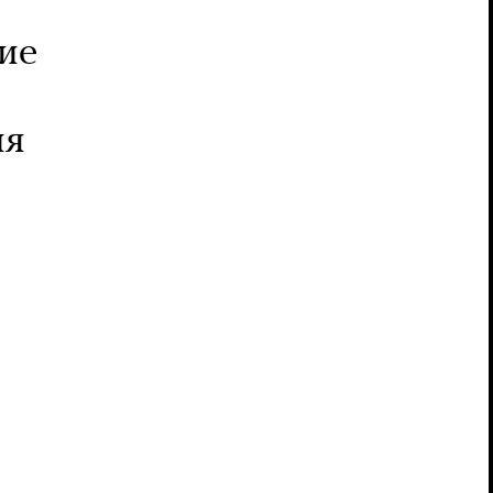
ие
ия