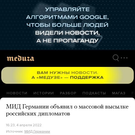
Перейти
к
материалам
НОВОСТИ
ИСТОРИИ
РАЗБОР
ПОДКАСТЫ
МАГАЗ
П
МИД Германии объявил о массовой высылке
российских дипломатов
16:23, 4 апреля 2022
Источник:
МИД Германии