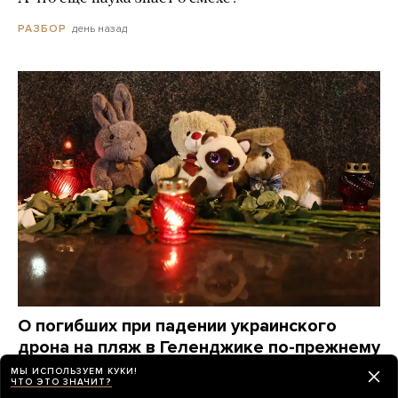
день назад
РАЗБОР
О погибших при падении украинского
дрона на пляж в Геленджике по-прежнему
известно крайне мало. Вот что удалось
МЫ ИСПОЛЬЗУЕМ КУКИ!
ЧТО ЭТО ЗНАЧИТ?
узнать о жертвах за три дня