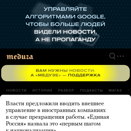
Перейти
к
материалам
НОВОСТИ
ИСТОРИИ
РАЗБОР
ПОДКАСТЫ
МАГАЗ
П
Власти предложили вводить внешнее
управление в иностранных компаниях
в случае прекращения работы. «Единая
Россия» назвала это «первым шагом
к национализации»