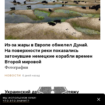
Из-за жары в Европе обмелел Дунай.
На поверхности реки показались
затонувшие немецкие корабли времен
Второй мировой
Фотографии
6 дней назад
НОВОСТИ
Украинский дрон попал по пляжу
в Геленджике. Куда он летел? Его сбили?
МЫ ИСПОЛЬЗУЕМ КУКИ!
ЧТО ЭТО ЗНАЧИТ?
Точных ответов нет. Но недалеко от места