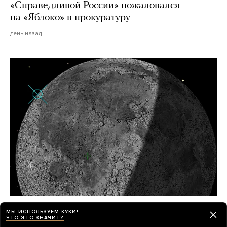
«Справедливой России» пожаловался
на «Яблоко» в прокуратуру
день назад
Часть ракеты SpaceX (размером
МЫ ИСПОЛЬЗУЕМ КУКИ!
с автобус!) целый год дрейфовала
ЧТО ЭТО ЗНАЧИТ?