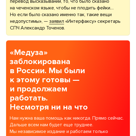
перевод высказываний, то, что было сказано
на чеченском языке, чтобы не плодить фейки…
Но если было сказано именно так, такие вещи
недопустимы», —
заявил
«Интерфаксу» секретарь
СПЧ Александр Точенов.
«Медуза»
заблокирована
в России. Мы были
к этому готовы —
и продолжаем
работать.
Несмотря ни на что
Нам нужна ваша помощь как никогда. Прямо сейчас.
Дальше всем нам будет еще труднее.
Мы независимое издание и работаем только