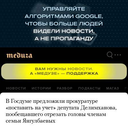
Перейти
к
материалам
НОВОСТИ
ИСТОРИИ
РАЗБОР
ПОДКАСТЫ
МАГАЗ
П
В Госдуме предложили прокуратуре
«поставить на учет» депутата Делимханова,
пообещавшего отрезать головы членам
семьи Янгулбаевых