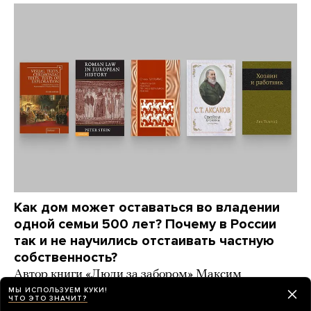
Как дом может оставаться во владении
одной семьи 500 лет? Почему в России
так и не научились отстаивать частную
собственность?
Автор книги «Люди за забором» Максим
Трудолюбов советует книги, которые отвечают
МЫ ИСПОЛЬЗУЕМ КУКИ!
ЧТО ЭТО ЗНАЧИТ?
на эти вопросы