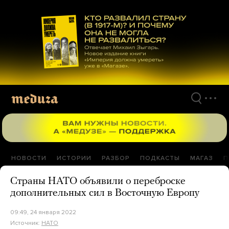
Перейти
к
материалам
НОВОСТИ
ИСТОРИИ
РАЗБОР
ПОДКАСТЫ
МАГАЗ
П
Страны НАТО объявили о переброске
дополнительных сил в Восточную Европу
09:49, 24 января 2022
Источник:
НАТО